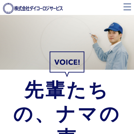
toggle
navigation
先輩たち
の、ナマの