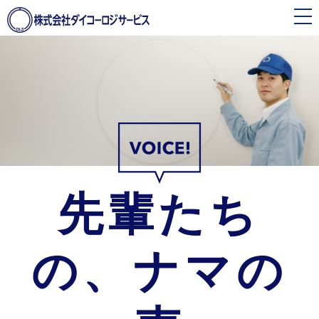
toggle
navigation
先輩たち
の、ナマの